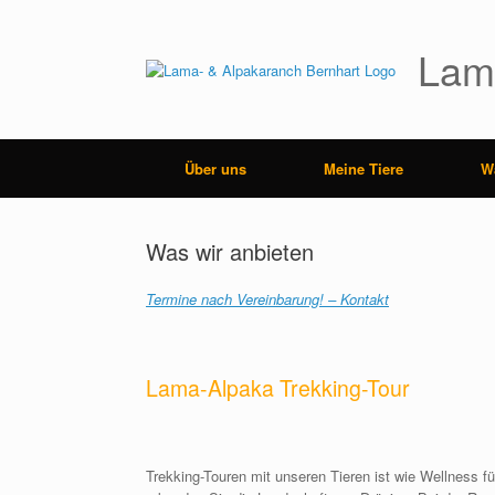
Zum
Inhalt
springen
Lam
Über uns
Meine Tiere
W
Was wir anbieten
Termine nach Vereinbarung! – Kontakt
Lama-Alpaka Trekking-Tour
Trekking-Touren mit unseren Tieren ist wie Wellness f