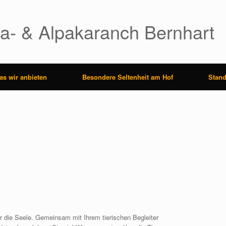
a- & Alpakaranch Bernhart
as wir anbieten
Besondere Seltenheit am Hof
Stand
ür die Seele. Gemeinsam mit Ihrem tierischen Begleiter